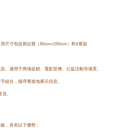
包括易拉寶（80cm×200cm）和X展架
信息。適用于商場促銷、電影宣傳、公益活動等場景。
文字組合，循序漸進地展示信息。
常見。
模板，具有以下優勢：