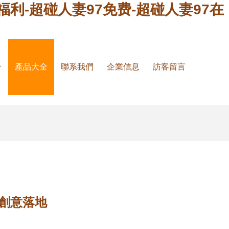
福利-超碰人妻97免费-超碰人妻97在
介
產品大全
聯系我們
企業信息
訪客留言
創意落地