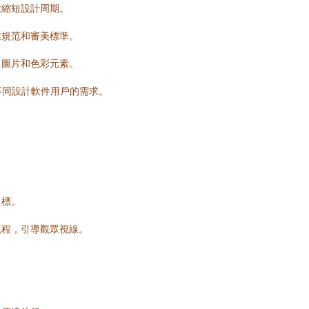
大縮短設計周期。
業規范和審美標準。
、圖片和色彩元素。
足不同設計軟件用戶的需求。
目標。
流程，引導觀眾視線。
。