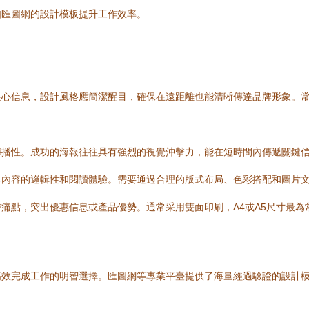
如匯圖網的設計模板提升工作效率。
信息，設計風格應簡潔醒目，確保在遠距離也能清晰傳達品牌形象。常用尺寸
傳播性。成功的海報往往具有強烈的視覺沖擊力，能在短時間內傳遞關鍵
重內容的邏輯性和閱讀體驗。需要通過合理的版式布局、色彩搭配和圖片
痛點，突出優惠信息或產品優勢。通常采用雙面印刷，A4或A5尺寸最為
高效完成工作的明智選擇。匯圖網等專業平臺提供了海量經過驗證的設計